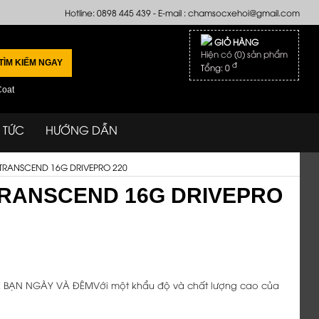
Hotline: 0898 445 439 - E-mail :
chamsocxehoi@gmail.com
GIỎ HÀNG
Hiện có (
0
) sản phẩm
TÌM KIẾM NGAY
đ
Tổng:
0
Coat
N TỨC
HƯỚNG DẪN
TRANSCEND 16G DRIVEPRO 220
TRANSCEND 16G DRIVEPRO
Ệ BẠN NGÀY VÀ ĐÊMVới một khẩu độ và chất lượng cao của