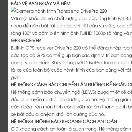
BẢO VỆ BẠN NGÀY VÀ ĐÊM
Với một khẩu độ và chất lượng cao của ống kính F/1.8, 
nhau để nắm bắt tất cả các chi tiết của vụ việc, bao 
rộng 130° và cảm biến hình ảnh FullHD 1080p rõ ràng và m
GPS RECEIVER
Built-in GPS receiver DrivePro 220 có thể đăng nhập tọa
các tọa độ GPS có thể giúp bạn xác định vị trí bạn đan
côngt y bảo hiểm. Khi sử dụng với DrivePro Toolbox của
lái xe của toàn bộ cuộc hành trình của bạn cùng với tất 
gian.
HỆ THỐNG CẢNH BÁO CHUYỂN LÀN ĐƯỜNG ĐỂ NGĂN C
Hệ thống cảnh báo chuyển ngõ (LDWS) được thiết kế để
đầu di chuyển ra khỏi làn đường của nó. Hệ thống giám
cảnh báo trên màn hình cộng với một âm thanh cảnh báo 
xe bắt đầu đi chệch khỏi làn đường của nó.
HỆ THỐNG THÔNG BÁO KHOẢNG CÁCH AN TOÀN
Giữ khoảng cách an toàn là quan trọng. Hệ thống cảnh b