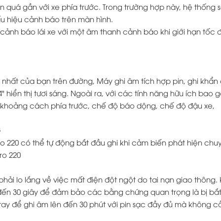
nên quá gần với xe phía trước. Trong trường hợp này, hệ thống 
u hiệu cảnh báo trên màn hình.
ảnh báo lái xe với một âm thanh cảnh báo khi giới hạn tốc đ
 nhất của bạn trên đường, Máy ghi âm tích hợp pin, ghi khẩn
" hiển thị tươi sáng. Ngoài ra, với các tính năng hữu ích bao
 khoảng cách phía trước, chế độ báo dộng, chế độ đậu xe,
G
o 220 có thể tự động bắt đầu ghi khi cảm biến phát hiện chu
ro 220
hải lo lắng về việc mất điện đột ngột do tai nạn giao thông. 
o đến 30 giây để đảm bảo các bằng chứng quan trọng là bị bắt
tay để ghi âm lên đến 30 phút với pin sạc đầy đủ mà không c