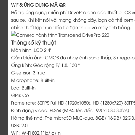
WIFI& ỨNG DỤNG MÃ QR
Hỗ trợ úng dụng miễn phí DrivePro cho các thiết bị iOS
sau xe. Khi kết nối với mạng không dây, bạn có thể xem c
chỉnh thiết lập trực tiếp từ điện thoại và máy tính bảng.
Thông số kỹ thuật
Màn hình: LCD 2.4"
Cảm biến ảnh: CMOS độ nhạy ánh sáng thấp, 3 mega-pi
Ống kính: Góc rộng F/ 1.8, 130 °
G-sensor: 3 trục
Microphone: Built-in
Loa: Built-in
GPS: Có
Frame rate: 30FPS Full HD (1920x1080), HD (1280x720) 30FP
Định dạng video: H.264 (MP4: lên đến 1920x1080 30fps)
Hỗ trợ thẻ nhớ: Thẻ microSD MLC-dựa, 8GB/ 16GB/ 32GB
USB: 2.0
WIFI: Wi-Fi 802.11b/ g/ n