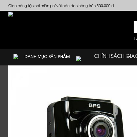
Giao hàng tận nơi miễn phí với các đơn hàng trên 500.000 đ
T
CHÍNH SÁCH GIA
DANH MỤC SẢN PHẨM
CLIP HƯỚNG DẪN