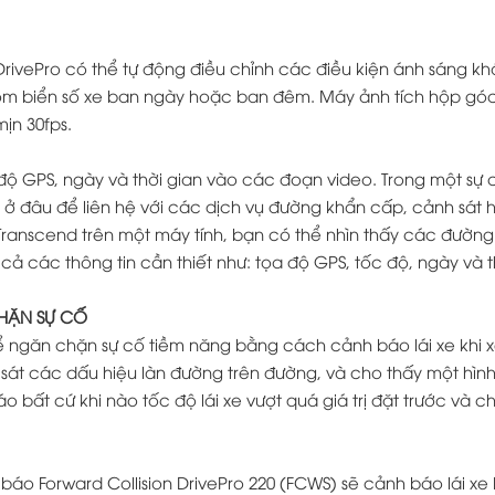
DrivePro có thể tự động điều chỉnh các điều kiện ánh sáng k
gồm biển số xe ban ngày hoặc ban đêm. Máy ảnh tích hộp góc
ịn 30fps.
 độ GPS, ngày và thời gian vào các đoạn video. Trong một sự 
g ở đâu để liên hệ với các dịch vụ đường khẩn cấp, cảnh sát 
 Transcend trên một máy tính, bạn có thể nhìn thấy các đườn
cả các thông tin cần thiết như: tọa độ GPS, tốc độ, ngày và t
HẶN SỰ CỐ
 ngăn chặn sự cố tiềm năng bằng cách cảnh báo lái xe khi x
 sát các dấu hiệu làn đường trên đường, và cho thấy một hìn
bất cứ khi nào tốc độ lái xe vượt quá giá trị đặt trước và c
áo Forward Collision DrivePro 220 (FCWS) sẽ cảnh báo lái xe 