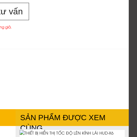
tư vấn
ng giả.
SẢN PHẨM ĐƯỢC XEM
CÙNG