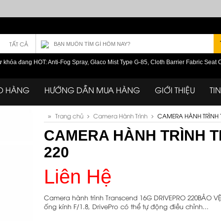
TẤT CẢ
ừ khóa đang HOT: Anti-Fog Spray, Glaco Mist Type G-85, Cloth Barrier Fabric Seat 
O HÀNG
HƯỚNG DẪN MUA HÀNG
GIỚI THIỆU
TI
»
Trang chủ
Camera Hành Trình
CAMERA HÀNH TRÌNH 
CAMERA HÀNH TRÌNH 
220
Liên Hệ
Camera hành trình Transcend 16G DRIVEPRO 220BẢO V
ống kính F/1.8, DrivePro có thể tự động điều chỉnh...