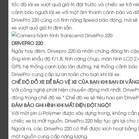
tốc độ lái xe vượt quá giá trị đặt trước và chiếc xe trở 
cảnh báo người lái xe với một âm thanh cảnh báo và dấ
DrivePro 220 cũng có tính năng Speed báo động, mà sẽ c
xe vượt quá giá trị định sẵn.
DRIVEPRO 220
Ngày hay đêm, Drivepro 220 là nhân chứng đáng tin cậy
ống kính khẩu độ F/1.8, tính năng chụp, màn hình LCD 2.4
GPS, hệ thống canh báo làn đường, hệ thống cảnh báo
DrivePro cung cấp sự an toàn cho bạn khi lái xe.
CHẾ ĐỘ ĐỖ XE ĐỂ BẢO VỆ XE CỦA BẠN KHI BẠN ĐI VẮN
Với công nghệ phát hiện chuyển động mới nhất, DrivePr
động trong chế độ xe.* Chế độ xe sẽ tiêu hao pin DriveP
ĐẢM BẢO GHI HÌNH KHI MẤT ĐIỆN ĐỘT NGỘT
Với một pin Li-Polymer được xây dựng trong, không cần p
chiếc xe bị mất nguồn, DrivePro 220 tiếp tục ghi lại ch
Ngoài ra, các DrivePro 220 có thể được kích hoạt bằng 
một nguồn cung cấp năng lượng.