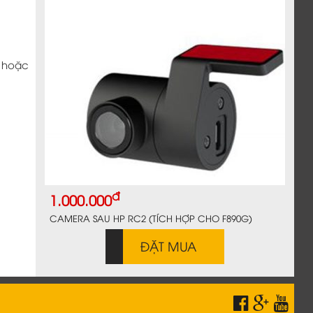
2 hoặc
đ
1.000.000
CAMERA SAU HP RC2 (TÍCH HỢP CHO F890G)
ĐẶT MUA