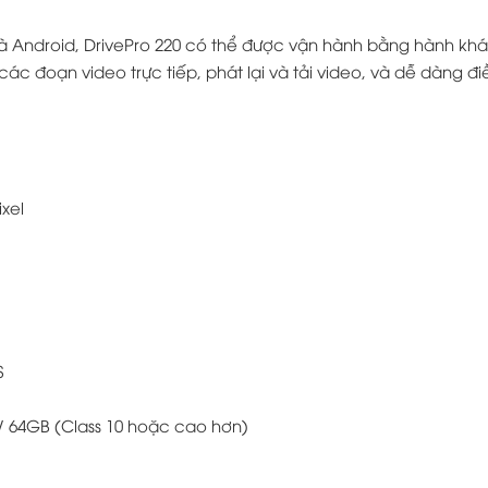
 và Android, DrivePro 220 có thể được vận hành bằng hành kh
ác đoạn video trực tiếp, phát lại và tải video, và dễ dàng đi
xel
S
/ 64GB (Class 10 hoặc cao hơn)