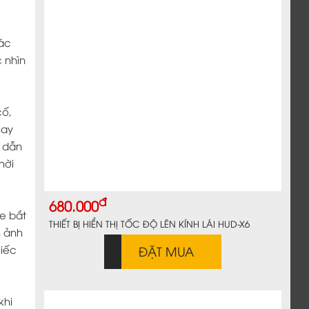
hác
 nhìn
cố,
hay
g dẫn
hời
đ
680.000
e bắt
THIẾT BỊ HIỂN THỊ TỐC ĐỘ LÊN KÍNH LÁI HUD-X6
h ảnh
hiếc
ĐẶT MUA
khi