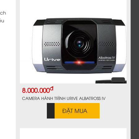
ách
ều
đ
8.000.000
CAMERA HÀNH TRÌNH URIVE ALBATROSS IV
ĐẶT MUA