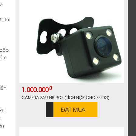
sẽ
ộ lái
 cấp,
 gồm
đ
yển
1.000.000
CAMERA SAU HP RC3 (TÍCH HỢP CHO F870G)
ĐẶT MUA
Khi
.
ần